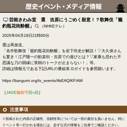
芸能きわみ堂 選 吉原にうごめく殺意！？歌舞伎「籠
釣瓶花街酔醒」
（NHKEテレ）
2025年04月18日21時00分
選は再放送。
「名作歌舞伎「籠釣瓶花街酔醒」を岩下尚史が解説！▽大久保さん
も驚き！江戸随一の歓楽街・吉原での遊びとは？▽家康も恐れた不
思議な刀の因縁に英樹のトークが止まらない！」等。
詳細は情報元である下記URLの番組表.Gガイドを参照願います。
https://bangumi.org/tv_events/AkEAQIKFIAM
［
JAGE
備前守
回=回
］
注意事項
※
投稿された内容の正確性、信頼性等については一切の責任を負いません。特に
イベント等へ行かれる場合には、必ず公式の情報をご自身でご確認ください。