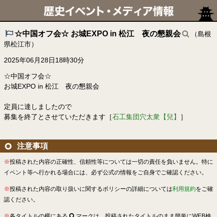
☆中国オフ会☆ お城EXPO in 松江 夜の懇親会
（島根
県松江市）
2025年06月28日18時30分
☆中国オフ会☆
お城EXPO in 松江 夜の懇親会
定員に達しましたので
募集を終了とさせていただきます［
石工集団穴太衆【兒】
］
注意事項
※
投稿された内容の正確性、信頼性等については一切の責任を負いません。特に
イベント等へ行かれる場合には、必ず公式の情報をご自身でご確認ください。
※
投稿された内容の取り扱いに関するポリシーの詳細については
利用規約
をご確
認ください。
※
各タイトルの横にある
マークは、投稿されたタイトルのまま簡単にWEB検