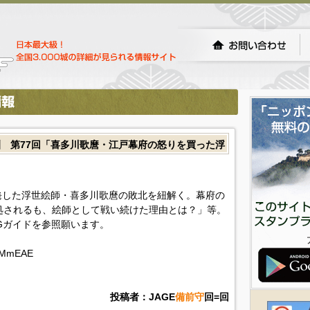
 第77回「喜多川歌麿・江戸幕府の怒りを買った浮
発した浮世絵師・喜多川歌麿の敗北を紐解く。幕府の
処されるも、絵師として戦い続けた理由とは？」等。
Gガイドを参照願います。
DTMmEAE
投稿者：JAGE
備前守
回=回