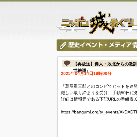
【再放送】偉人・敗北からの教訓
世絵師」
2025年04月14日19時00分
「蔦屋重三郎とのコンビでヒットを連
厳しい取り締まりを受け、手鎖50日に
詳細は情報元である下記URLの番組表.
https://bangumi.org/tv_events/AkDA