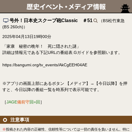
号外！日本史スクープ砲Classic ＃51
（BS松竹東急
(BS 260ch)）
2025年04月13日19時00分
「家康 秘密の晩年！ 死に隠された謎」
詳細は情報元である下記URLの番組表.Gガイドを参照願います。
https://bangumi.org/tv_events/AkCgEEH04AE
※アプリの画面上部にあるボタン 【メディア】→【今日以降】を押
すと、今日以降の番組一覧を時系列で表示可能です。
［
JAGE
備前守
回=回
］
注意事項
※
投稿された内容の正確性、信頼性等については一切の責任を負いません。特に