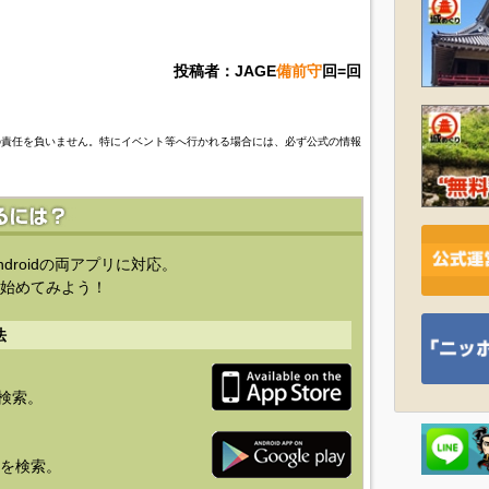
投稿者：JAGE
備前守
回=回
の責任を負いません。特にイベント等へ行かれる場合には、必ず公式の情報
ndroidの両アプリに対応。
始めてみよう！
法
を検索。
り」を検索。