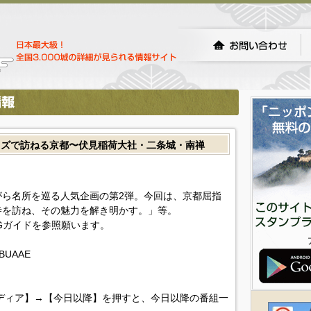
イズで訪ねる京都〜伏見稲荷大社・二条城・南禅
ら名所を巡る人気企画の第2弾。今回は、京都屈指
寺を訪ね、その魅力を解き明かす。」等。
Gガイドを参照願います。
CXBUAAE
ディア】→【今日以降】を押すと、今日以降の番組一