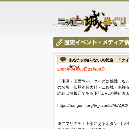
あなたの知らない京都旅 「ク
寺〜」
2025年04月03日21時00分
「俳優・山西惇が、クイズに挑戦しなが
の名所、伏見稲荷大社・二条城・南禅
詳細は情報元である下記URLの番組表.
https://bangumi.org/tv_events/AkAQ
※アプリの画面上部にあるボタン 【メ