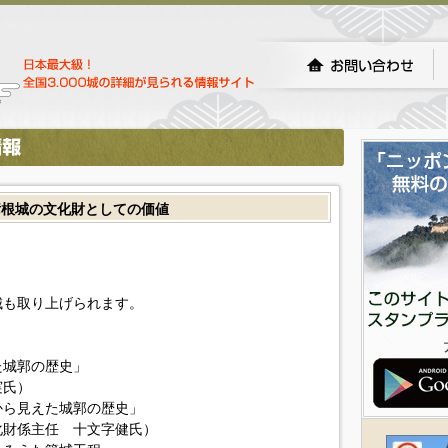
彦根城の文化財としての価値
城も取り上げられます。
た城郭の歴史」
実氏）
から見えた城郭の歴史」
化財係主任 十文字健氏）