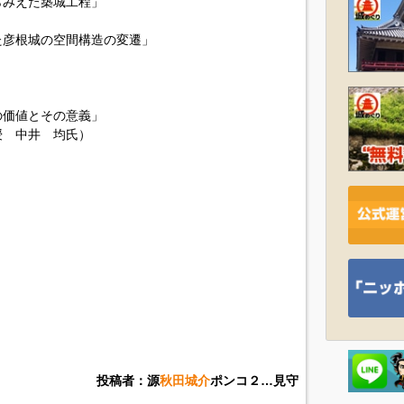
らみえた築城工程」
）
た彦根城の空間構造の変遷」
）
の価値とその意義」
授 中井 均氏）
。
投稿者：源
秋田城介
ポンコ２…見守