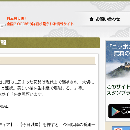
巻
代に庶民に広まった花見は現代まで継承され、大切に
」と連携。美しい桜を生中継で堪能する。」等。
Gガイドを参照願います。
gG0AE
ディア】→【今日以降】を押すと、今日以降の番組一