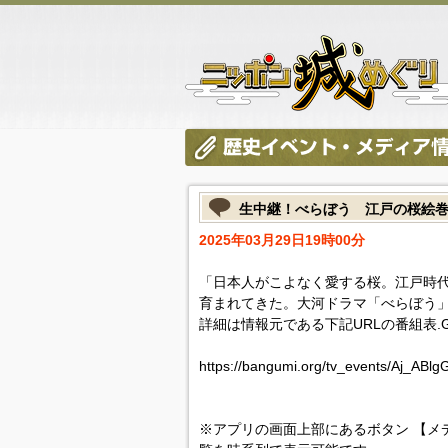
生中継！べらぼう 江戸の桜絵
2025年03月29日19時00分
「日本人がこよなく愛する桜。江戸時
育まれてきた。大河ドラマ「べらぼう
詳細は情報元である下記URLの番組表.
https://bangumi.org/tv_events/Aj_ABl
※アプリの画面上部にあるボタン 【メ