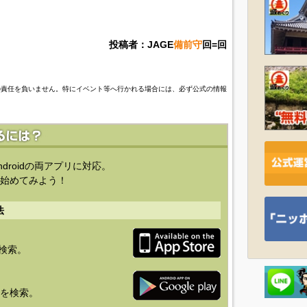
投稿者：JAGE
備前守
回=回
の責任を負いません。特にイベント等へ行かれる場合には、必ず公式の情報
ndroidの両アプリに対応。
始めてみよう！
法
を検索。
り」を検索。