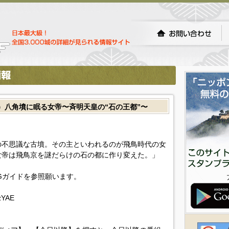
）八角墳に眠る女帝〜斉明天皇の“石の王都”〜
の不思議な古墳。その主といわれるのが飛鳥時代の女
女帝は飛鳥京を謎だらけの石の都に作り変えた。」
Gガイドを参照願います。
XzYAE