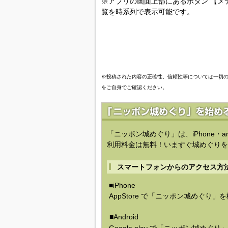
※アプリの画面上部にあるボタン 【メ
覧を時系列で表示可能です。
※投稿された内容の正確性、信頼性等については一切
をご自身でご確認ください。
「ニッポン城めぐり」は、iPhone・a
利用料金は無料！いますぐ城めぐりを
スマートフォンからのアクセス方
■iPhone
AppStore で「ニッポン城めぐり」
■Android
Google play で「ニッポン城めぐ