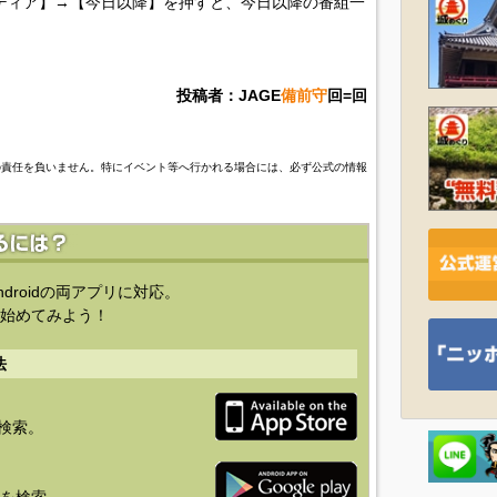
ディア】→【今日以降】を押すと、今日以降の番組一
投稿者：JAGE
備前守
回=回
の責任を負いません。特にイベント等へ行かれる場合には、必ず公式の情報
ndroidの両アプリに対応。
始めてみよう！
法
を検索。
り」を検索。