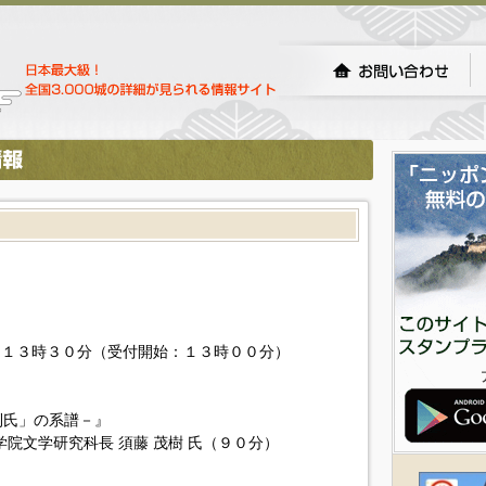
始 １３時３０分（受付開始：１３時００分）
利氏」の系譜－』
院文学研究科長 須藤 茂樹 氏（９０分）