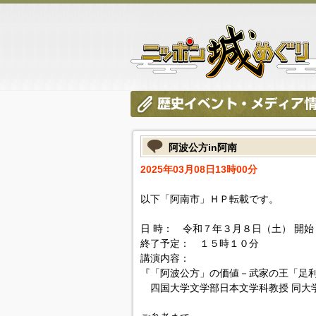
阿波公方in阿南
2025年03月08日13時00分
以下「阿南市」ＨＰ転載です。
日 時： 令和７年３月８日（土） 開
終了予定： １５時１０分
講演内容：
『「阿波公方」の価値－武家の王「足
四国大学文学部日本文学科教授 同大学