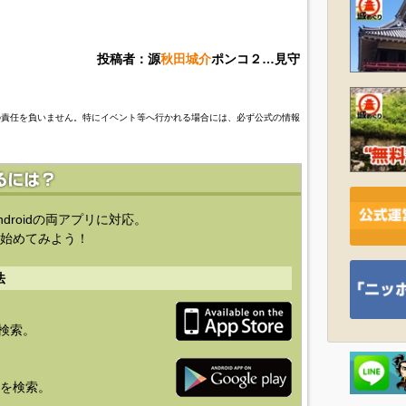
投稿者：源
秋田城介
ポンコ２…見守
の責任を負いません。特にイベント等へ行かれる場合には、必ず公式の情報
ndroidの両アプリに対応。
始めてみよう！
法
を検索。
り」を検索。