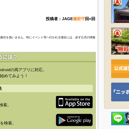
投稿者：JAGE
備前守
回=回
の責任を負いません。特にイベント等へ行かれる場合には、必ず公式の情報
ndroidの両アプリに対応。
始めてみよう！
法
を検索。
り」を検索。