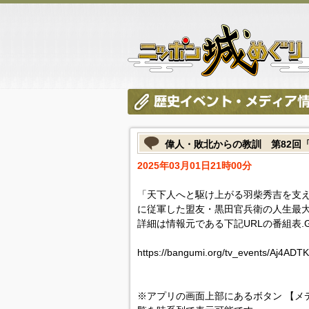
偉人・敗北からの教訓 第82回
2025年03月01日21時00分
「天下人へと駆け上がる羽柴秀吉を支
に従軍した盟友・黒田官兵衛の人生最
詳細は情報元である下記URLの番組表.
https://bangumi.org/tv_events/Aj4ADT
※アプリの画面上部にあるボタン 【メ