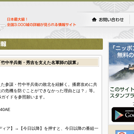
「竹中半兵衛・秀吉を支えた名軍師の誤算」
えた参謀・竹中半兵衛の敗北を紐解く。播磨攻めに共
大の危機を防ぐことができなかった理由とは？」等。
Gガイドを参照願います。
K40AE
ディア】→【今日以降】を押すと、今日以降の番組一