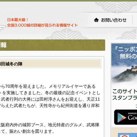
和田城冬の陣
興から70周年を迎えました。メモリアルイヤーである
ントを実施してきました。冬の最後の記念イベントとし
武者行列の大将には田村淳さんをお迎えし、天正11
ぞらえた武者たちが、天性寺から紀州街道を通り岸和
大阪府内外の城郭ブース、地元特産のグルメ、武将隊
して、賑わい創出を図ります。