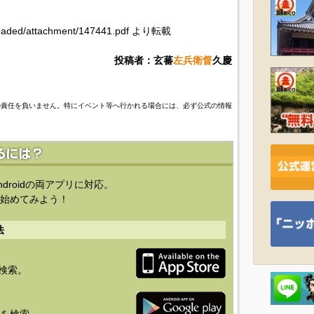
/uploaded/attachment/147441.pdf より転載
投稿者：玄蕃
左兵衛督
久慶
の責任を負いません。特にイベント等へ行かれる場合には、必ず公式の情報
ndroidの両アプリに対応。
始めてみよう！
法
を検索。
り」を検索。