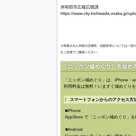
岸和田市広報広聴課
https://www.city.kishiwada.osaka.jp
※投稿された内容の正確性、信頼性等については一切
をご自身でご確認ください。
「ニッポン城めぐり」は、iPhone・a
利用料金は無料！いますぐ城めぐりを
スマートフォンからのアクセス方
■iPhone
AppStore で「ニッポン城めぐり」
■Android
Google play で「ニッポン城めぐ