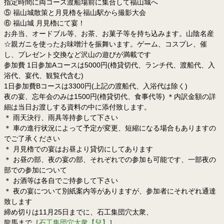
指定時間に両コース渡船場前に集合して福山城へ
⑤ 福山城散策と月見櫓を福山駅から撮影大会
⑥ 福山城 月見櫓にて宴！
お弁当、オードブル等、お茶、お菓子等を持ち込みます。山陰名産
☆親ガニを使ったお味噌汁を振舞います。ゲーム、コスプレ、催
し、プレゼント交換など沢山の遊びが満載です
参加費 1日参加Aコースは5000円(櫓貸切代、ランチ代、渡船代、入
浴代、宴代、観覧代含む)
1日参加費Bコースは3300円(上記の渡船代、入浴代は除く)
夜の宴、忘年会のみは1500円(櫓貸切代、食事代等) ＊内訳金額の詳
細は当日お渡しする資料の中に添付致します。
＊ 雨天決行、雨具等持参して下さい
＊ 車の進行状況によって予定が変更、短縮になる場合もありますの
でご了承ください
＊ 月見櫓での宴はお昼より貸切にしてあります
＊ お昼の部、夜の宴の部、それぞれでの参加も可能です、一部夜の
部での参加について
＊ お酒等は各自でご持参して下さい
＊ 夜の宴について別紙案内等がありますが、参加者にそれぞれ通達
致します
締め切りは11月25日までに、石工集団穴太衆、
龍馬まで［
石工集団穴太衆【兒】
］