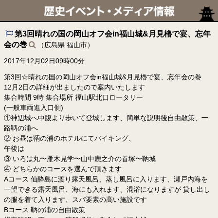
第3回晴れの国の岡山オフ会in福山城&月見櫓で宴、忘年
会の巻
（広島県 福山市）
2017年12月02日09時00分
第3回☆晴れの国の岡山オフ会in福山城&月見櫓で宴、忘年会の巻
12月2日の詳細が出ましたので案内いたします
集合時間 9時 集合場所 福山駅北口ロータリー
(一般車両進入口側)
①神辺城へ中腹より歩いて登城します、簡単な説明後自由散策、一
路鞆の浦へ
② お昼は鞆の浦のホテルにてバイキング、
午後は
③ いろは丸〜雁木見学〜山中鹿之介の首塚〜鞆城
④ どちらかのコースを選んで頂きます
Aコース 仙酔島に渡り露天風呂、蒸し風呂に入ります、瀬戸内海を
一望できる露天風呂、海にも入れます、混浴になりますが 貸し出し
の服を着て入ります、スパ要素の高い施設です
Bコース 鞆の浦の自由散策