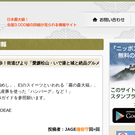
歩！街道びより「愛媛松山・いで湯と城と絶品グルメ
鯛めし」、幻のスイーツといわれる「霧の森大福」、
元産豚を使った「ハンバーグ」など！」
Gガイドを参照願います。
TKOEAE
投稿者：JAGE
備前守
回=回