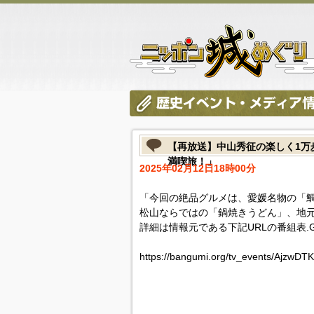
【再放送】中山秀征の楽しく1万
満喫旅！」
2025年02月12日18時00分
「今回の絶品グルメは、愛媛名物の「
松山ならではの「鍋焼きうどん」、地
詳細は情報元である下記URLの番組表.
https://bangumi.org/tv_events/AjzwD