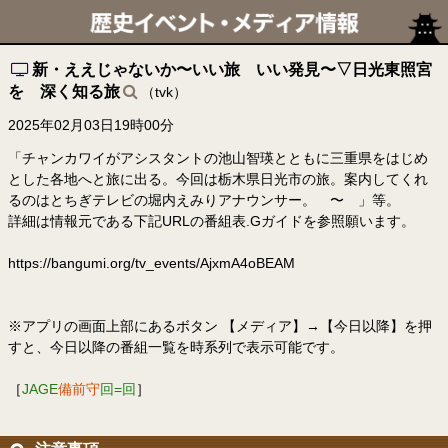
新・ええじゃないか〜いい旅 いい発見〜▽日光東照宮
を 深く知る旅
（tvk）
2025年02月03日19時00分
「チャンカワイがアシスタントの池山智瑛とともに三重県をはじめ
とした各地へと旅に出る。今回は栃木県日光市の旅。案内してくれ
るのはとちぎテレビの堀内えみりアナウンサー。 〜 」等。
詳細は情報元である下記URLの番組表.Gガイドを参照願います。
https://bangumi.org/tv_events/AjxmA4oBEAM
※アプリの画面上部にあるボタン 【メディア】→【今日以降】を押
すと、今日以降の番組一覧を時系列で表示可能です。
［
JAGE
備前守
回=回
］