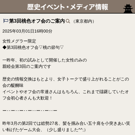
第3回桃色オフ会のご案内
（東京都内）
2025年03月01日16時00分
女性メグラー限定
◆第3回桃色オフ会▽桃の節句▽
一昨年、初の試みとして開催した女性のみの
親睦会第3回のご案内です
歴史の情報交換はもとより、女子トークで盛り上がれることがこの
会の醍醐味
イベントやオフ会の常連さんはもちろん、これまで躊躇していたオ
フ会初心者さんも大歓迎！
ー‥ー‥ー‥ー‥ー‥ー‥ー
昨年3月の第2回では総勢27名、髪を掴み合い五十肩を小突きあい笑
い転げたゲーム大会、（少し盛りました^^;）