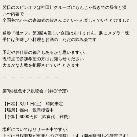
翌日のスピンオフは神田川クルーズにもんじゃ焼きでの昼食と濃
い〜内容で
全国各地からの参加者の皆さんにたいへん楽しんでいただけました
通称『桃オフ』第3回も難しい企画はありません。胸にメグラー魂、
手には美味しい料理とお酒の…ただの飲み会です
予定やお仕事の都合もあるかと思いますが、
現時点で参加希望の方はお知らせください
大まかな人数を把握させていただきます
ー‥ー‥ー‥ー‥ー‥ー‥ー‥
第3回桃色オフ親睦会／詳細(予定)
【日程】3月1 日(土) 時間未定
【場所】都内 鋭意捜索中
【予算】6000円位（飲食代、雑費）
場所についてはリサーチ中ですが、
まずは日程調整が重要なので投稿します（開始時間も不確定です）