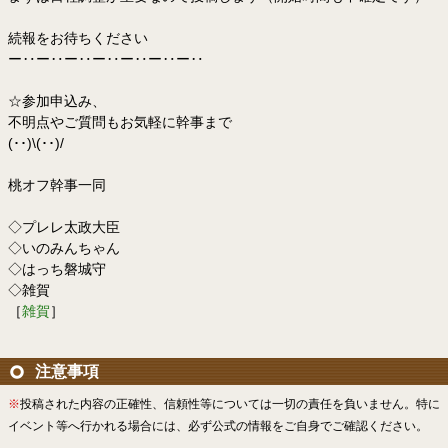
続報をお待ちください
ー‥ー‥ー‥ー‥ー‥ー‥ー‥
☆参加申込み、
不明点やご質問もお気軽に幹事まで
(･･)\(･･)/
桃オフ幹事一同
◇プレレ太政大臣
◇いのみんちゃん
◇はっち磐城守
◇雑賀
［
雑賀
］
注意事項
※
投稿された内容の正確性、信頼性等については一切の責任を負いません。特に
イベント等へ行かれる場合には、必ず公式の情報をご自身でご確認ください。