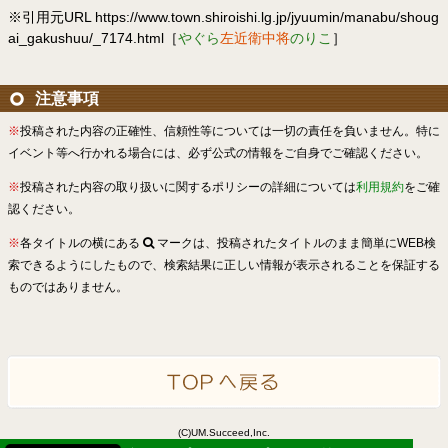
※引用元URL https://www.town.shiroishi.lg.jp/jyuumin/manabu/shoug
ai_gakushuu/_7174.html［
やぐら
左近衛中将
のりこ
］
注意事項
※
投稿された内容の正確性、信頼性等については一切の責任を負いません。特に
イベント等へ行かれる場合には、必ず公式の情報をご自身でご確認ください。
※
投稿された内容の取り扱いに関するポリシーの詳細については
利用規約
をご確
認ください。
※
各タイトルの横にある
マークは、投稿されたタイトルのまま簡単にWEB検
索できるようにしたもので、検索結果に正しい情報が表示されることを保証する
ものではありません。
(C)UM.Succeed,Inc.