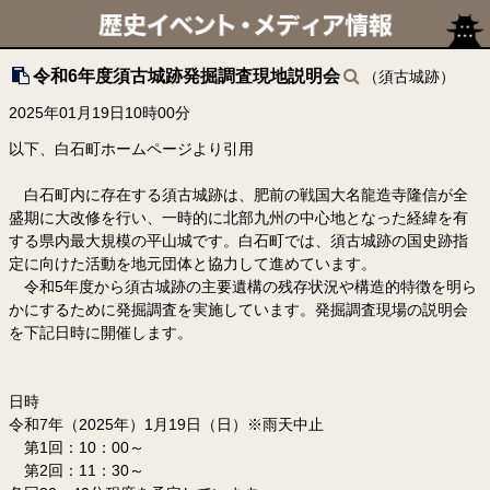
令和6年度須古城跡発掘調査現地説明会
（須古城跡）
2025年01月19日10時00分
以下、白石町ホームページより引用
白石町内に存在する須古城跡は、肥前の戦国大名龍造寺隆信が全
盛期に大改修を行い、一時的に北部九州の中心地となった経緯を有
する県内最大規模の平山城です。白石町では、須古城跡の国史跡指
定に向けた活動を地元団体と協力して進めています。
令和5年度から須古城跡の主要遺構の残存状況や構造的特徴を明ら
かにするために発掘調査を実施しています。発掘調査現場の説明会
を下記日時に開催します。
日時
令和7年（2025年）1月19日（日）※雨天中止
第1回：10：00～
第2回：11：30～