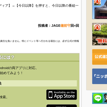
ディア】→【今日以降】を押すと、今日以降の番組一
投稿者：JAGE
備前守
回=回
の責任を負いません。特にイベント等へ行かれる場合には、必ず公式の情報
ndroidの両アプリに対応。
始めてみよう！
法
を検索。