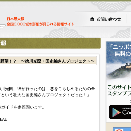
の野望！？ 〜徳川光圀・国史編さんプロジェクト〜
徳川光圀。彼が行ったのは、悪をこらしめるための全
すという壮大な国史編さんプロジェクトだった！」
Gガイドを参照願います。
9kAE