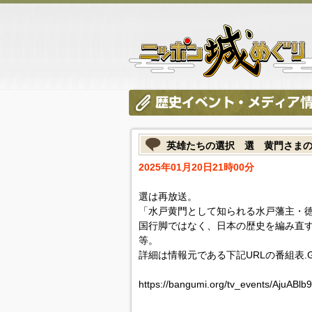
英雄たちの選択 選 黄門さま
2025年01月20日21時00分
選は再放送。
「水戸黄門として知られる水戸藩主・
国行脚ではなく、日本の歴史を編み直
等。
詳細は情報元である下記URLの番組表.
https://bangumi.org/tv_events/AjuABlb