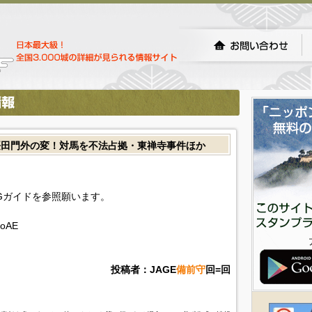
桜田門外の変！対馬を不法占拠・東禅寺事件ほか
Gガイドを参照願います。
toAE
投稿者：JAGE
備前守
回=回