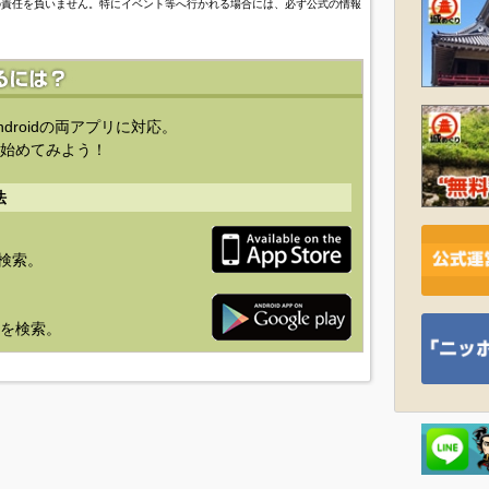
の責任を負いません。特にイベント等へ行かれる場合には、必ず公式の情報
ndroidの両アプリに対応。
始めてみよう！
法
を検索。
り」を検索。