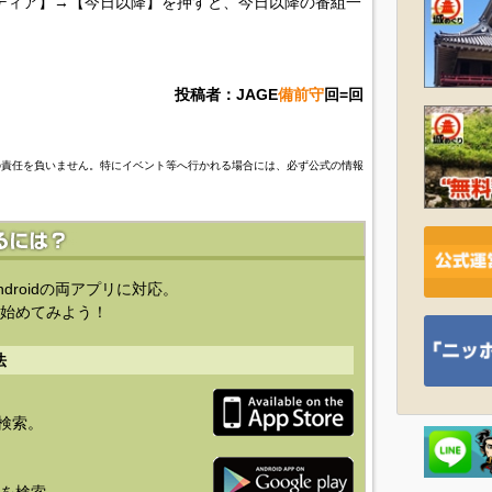
ディア】→【今日以降】を押すと、今日以降の番組一
投稿者：JAGE
備前守
回=回
の責任を負いません。特にイベント等へ行かれる場合には、必ず公式の情報
ndroidの両アプリに対応。
始めてみよう！
法
を検索。
り」を検索。