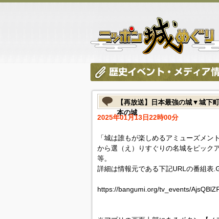
【再放送】日本最強の城▼城下
本の城
2025年01月13日22時00分
「城は誰もが楽しめるアミューズメント
から選（え）りすぐりの名城をピック
等。
詳細は情報元である下記URLの番組表.
https://bangumi.org/tv_events/AjsQBl