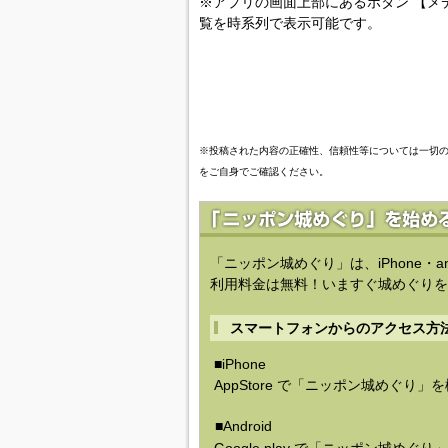
※アプリの画面上部にあるボタン 【メ
覧を時系列で表示可能です。
※投稿された内容の正確性、信頼性等については一切
をご自身でご確認ください。
「ニッポン城めぐり」は、iPhone・a
利用料金は無料！いますぐ城めぐりを
スマートフォンからのアクセス方
■iPhone
AppStore で「ニッポン城めぐり」
■Android
Google play で「ニッポン城めぐ