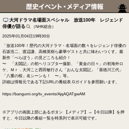
大河ドラマ名場面スペシャル 放送100年 レジェンド
俳優が語る
（NHK総合）
2025年01月04日19時30分
「放送100年！歴代の大河ドラマ・名場面の数々をレジェンド俳優の
石坂浩二、渡辺謙、高橋英樹ら豪華ゲストと共に味わいつくす。最
新作「べらぼう」の見どころも紹介！
〜 「太閤記」の初ヘリコプター撮影、「黄金の日々」の初海外ロ
ケ、Ｍｒ．大河こと西田敏行さん「おんな太閤記」「葵徳川三代」
「八重の桜」名シーンも！ 〜」等。
詳細は情報元である下記URLの番組表.Gガイドを参照願います。
https://bangumi.org/tv_events/AjqAQATgwAM
※アプリの画面上部にあるボタン 【メディア】→【今日以降】を押
すと、今日以降の番組一覧を時系列で表示可能です。