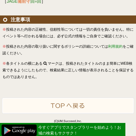
［
JAGE
備前守
回=回
］
注意事項
※
投稿された内容の正確性、信頼性等については一切の責任を負いません。特に
イベント等へ行かれる場合には、必ず公式の情報をご自身でご確認ください。
※
投稿された内容の取り扱いに関するポリシーの詳細については
利用規約
をご確
認ください。
※
各タイトルの横にある
マークは、投稿されたタイトルのまま簡単にWEB検
索できるようにしたもので、検索結果に正しい情報が表示されることを保証する
ものではありません。
(C)UM.Succeed,Inc.
Powered by idea canvas
今すぐアプリでスタンプラリーを始めよう！お
城の検索もサクサク！