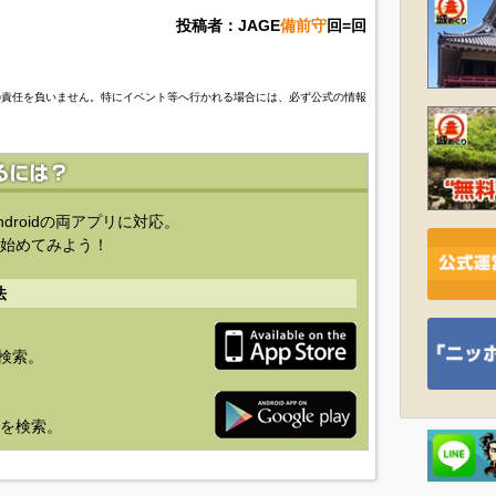
投稿者：JAGE
備前守
回=回
の責任を負いません。特にイベント等へ行かれる場合には、必ず公式の情報
ndroidの両アプリに対応。
始めてみよう！
法
を検索。
り」を検索。