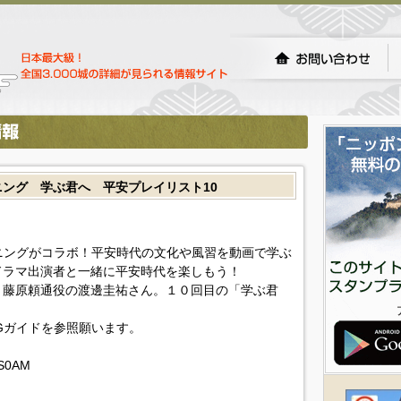
ニング 学ぶ君へ 平安プレイリスト10
ニングがコラボ！平安時代の文化や風習を動画で学ぶ
ドラマ出演者と一緒に平安時代を楽しもう！
と藤原頼通役の渡邊圭祐さん。１０回目の「学ぶ君
Gガイドを参照願います。
SS0AM