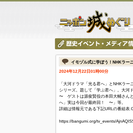
イモヅル式に学ぼう！NHKラー
2024年12月22日01時00分
「大河ドラマ「光る君へ」とNHKラー
シリーズ。題して「学ぶ君へ」。大河
〜 ゲストは源俊賢役の本田大輔さん
へ」実は今回が最終回！ 〜」等。
詳細は情報元である下記URLの番組表.
https://bangumi.org/tv_events/AjnAQI