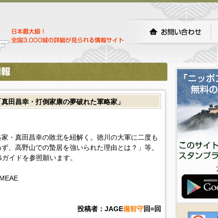
「真田昌幸・打倒家康の夢破れた軍略家」
略家・真田昌幸の敗北を紐解く。徳川の大軍に二度も
わず、高野山での蟄居を強いられた理由とは？」等。
Gガイドを参照願います。
TIMEAE
投稿者：JAGE
備前守
回=回