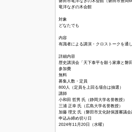
磐田市竜洋なぎの木会館（磐田市豊岡66
竜洋なぎの木会館
対象
どなたでも
内容
有識者による講演・クロストークを通
詳細内容
歴史講演会「天下泰平を願う家康と磐田
参加費
無料
募集人数・定員
800人（定員を上回る場合は抽選）
講師
小和田 哲男 氏（静岡大学名誉教授）
三浦 正幸 氏（広島大学名誉教授）
加藤 理文 氏（磐田市文化財保護審議
申込み締め切り日
2024年11月20日（水曜）