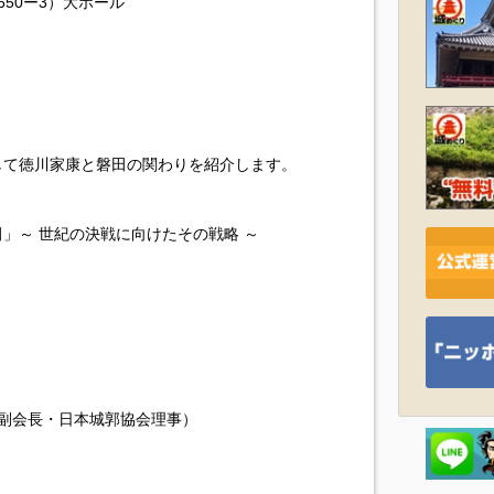
50ー3）大ホール
して徳川家康と磐田の関わりを紹介します。
」～ 世紀の決戦に向けたその戦略 ～
会副会長・日本城郭協会理事）