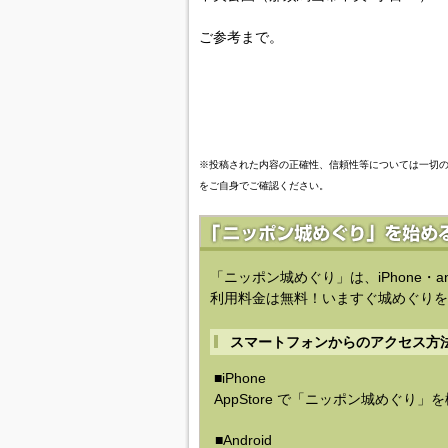
ご参考まで。
※投稿された内容の正確性、信頼性等については一切
をご自身でご確認ください。
「ニッポン城めぐり」は、iPhone・a
利用料金は無料！いますぐ城めぐりを
スマートフォンからのアクセス方
■iPhone
AppStore で「ニッポン城めぐり」
■Android