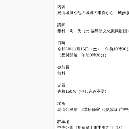
内容
烏山城跡や他の城跡の事例から「城歩
講師
飯村 均 氏（元 福島県文化振興財団
日時
令和6年11月16日（土） 午前10時00分
（受付開始 午前9時30分）
参加費
無料
定員
先着150名（申し込み不要）
場所
烏山公民館 2階研修室（那須烏山市中央
駐車場
中央公園（那須烏山市中央2丁目13）