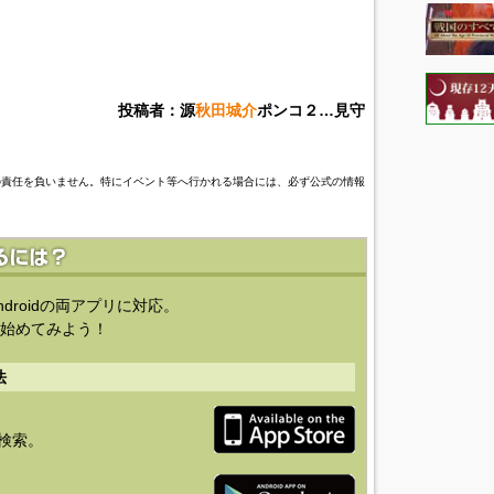
投稿者：源
秋田城介
ポンコ２…見守
の責任を負いません。特にイベント等へ行かれる場合には、必ず公式の情報
ndroidの両アプリに対応。
始めてみよう！
法
を検索。