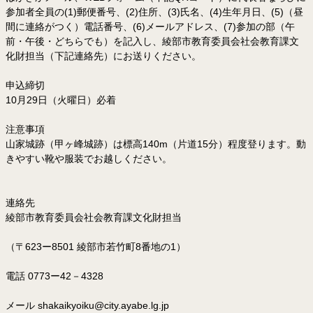
参加者全員の(1)郵便番号、(2)住所、(3)氏名、(4)生年月日、(5)（昼
間に連絡がつく）電話番号、(6)メールアドレス、(7)参加の部（午
前・午後・どちらでも）を記入し、綾部市教育委員会社会教育課文
化財担当（下記連絡先）にお送りください。
申込締切
10月29日（火曜日）必着
注意事項
山家城跡（甲ヶ峰城跡）は標高140m（片道15分）程度登ります。動
きやすい靴や服装でお越しください。
連絡先
綾部市教育委員会社会教育課文化財担当
（〒623ー8501 綾部市若竹町8番地の1）
電話 0773ー42－4328
メール shakaikyoiku@city.ayabe.lg.jp