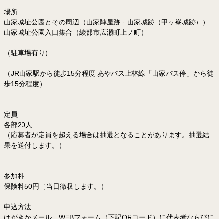
場所
山家城址公園とその周辺（山家陣屋跡・山家城跡（甲ヶ峯城跡））
山家城址公園入口集合（綾部市広瀬町上ノ町）
（駐車場有り）
（JR山家駅から徒歩15分程度 あやバス上林線「山家バス停」から徒
歩15分程度）
定員
各部20人
（応募者が定員を超える場合は抽選となることがあります。抽選結
果を送付します。）
参加料
保険料50円（当日徴収します。）
申込方法
はがきかメール、WEBフォーム（下記QRコード）に代表者ならびに