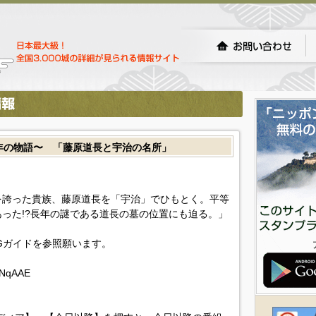
0年の物語〜 「藤原道長と宇治の名所」
を誇った貴族、藤原道長を「宇治」でひもとく。平等
った!?長年の謎である道長の墓の位置にも迫る。」
Gガイドを参照願います。
XNqAAE