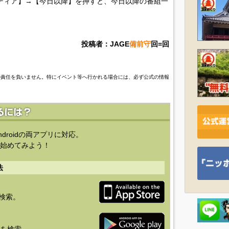
ディア】→【今日以降】を押すと、今日以降の番組一
投稿者：JAGE
備前守
回=回
の責任を負いません。特にイベント等へ行かれる場合には、必ず公式の情報
ndroidの両アプリに対応。
始めてみよう！
法
を検索。
り」を検索。