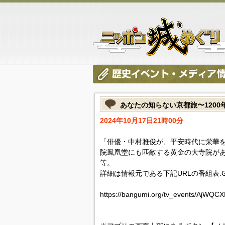
あなたの知らない京都旅〜120
2024年10月17日21時00分
「俳優・中村雅俊が、平安時代に栄華
院鳳凰堂にも匹敵する黄金の大寺院があ
等。
詳細は情報元である下記URLの番組表.
https://bangumi.org/tv_events/AjWQC