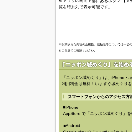
※アプリの画面上部にあるボタン 【メ
覧を時系列で表示可能です。
※投稿された内容の正確性、信頼性等については一切
をご自身でご確認ください。
「ニッポン城めぐり」は、iPhone・a
利用料金は無料！いますぐ城めぐりを
スマートフォンからのアクセス方
■iPhone
AppStore で「ニッポン城めぐり」
■Android
Google play で「ニッポン城めぐ