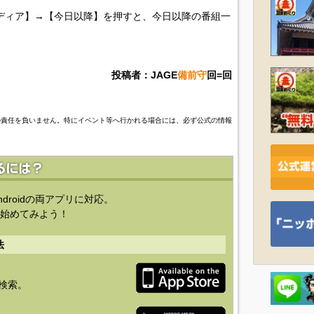
ディア】→【今日以降】を押すと、今日以降の番組一
投稿者：JAGE
備前守
回=回
の責任を負いません。特にイベント等へ行かれる場合には、必ず公式の情報
ndroidの両アプリに対応。
始めてみよう！
法
を検索。