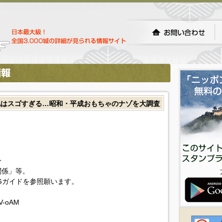
化はスゴすぎる…昭和・平成おもちゃのナゾを大調査
今
関係」等。
Gガイドを参照願います。
wV-oAM