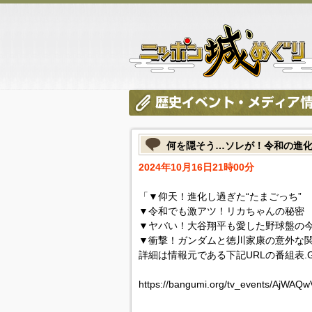
何を隠そう…ソレが！令和の進
2024年10月16日21時00分
「▼仰天！進化し過ぎた“たまごっち”
▼令和でも激アツ！リカちゃんの秘密
▼ヤバい！大谷翔平も愛した野球盤の
▼衝撃！ガンダムと徳川家康の意外な
詳細は情報元である下記URLの番組表.
https://bangumi.org/tv_events/AjWAQ