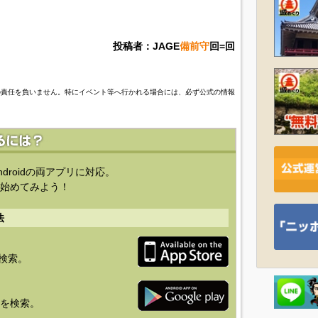
投稿者：JAGE
備前守
回=回
の責任を負いません。特にイベント等へ行かれる場合には、必ず公式の情報
ndroidの両アプリに対応。
始めてみよう！
法
を検索。
り」を検索。