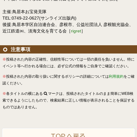
主催:鳥居本お宝発見隊
TEL:0749-22-0627(サンライズ出版内)
後援:鳥居本学区自治連合会、彦根市、公益社団法人 彦根観光協会、
近江鉄道㈱、淡海文化を育てる会［
rigret
］
注意事項
※
投稿された内容の正確性、信頼性等については一切の責任を負いません。特に
イベント等へ行かれる場合には、必ず公式の情報をご自身でご確認ください。
※
投稿された内容の取り扱いに関するポリシーの詳細については
利用規約
をご確
認ください。
※
各タイトルの横にある
マークは、投稿されたタイトルのまま簡単にWEB検
索できるようにしたもので、検索結果に正しい情報が表示されることを保証する
ものではありません。