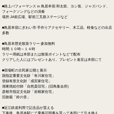
■路上パフォーマンス in 鳥居本宿:和太鼓、ヨシ笛、ジャズバンド、
フォークソングなどの演奏
場所:JA前広場、駅前三叉路ステージなど
■鳥居本宿にぎわい市:手作りアクセサリー、木工品、軽食などの出店
多数
■鳥居本歴史散策ラリー:参加無料
時間:１０時～１４時
ラリー用紙は本部または散策ポイントなどで配布
クリアした人にはプレゼントあり。プレゼント進呈は本部にて
■宿場町の古民家公開と展示
国指定重要文化財「有川家住宅」
登録有形文化財「成宮家住宅」
湖東焼絵付師「自然斎旧宅」(旧鳥集会所)
彦根市指定文化財「岩根家住宅」
旧旅籠「鈴の音」
■近江鉄道利用で記念品が貰える
下車後、鳥居本駅にて乗車証明書を貰って本部にて引き換え