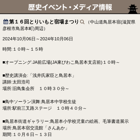
第１６回とりいもと宿場まつり
（中山道鳥居本宿(滋賀県
彦根市鳥居本町)周辺）
2024年10月06日～2024年10月06日
時間:１０時～１５時
■オープニング:JA前広場(JA東びわこ鳥居本支店前)１０時～
■歴史講演会:「浅井氏家臣と鳥居本」
講師:太田浩司
場所:旧鳥集会所 １０時３０分～
■鳥中ソーラン演舞:鳥居本中学校生徒
場所:駅前三叉路ステージ １０時４０分～
■鳥居本街道ギャラリー:鳥居本小学校児童の絵画、毛筆書道展示
場所:鳥居本宿交流館「さんあか」
期間:１０月６日～１３日