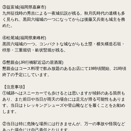
③益富城(福岡県嘉麻市)
九州征伐時の秀吉による一夜城伝説が残る。秋月氏時代の遺構も多
く見られ、黒田六端城の一つになってからは後藤又兵衛も城主を務
めた。
④松尾城(福岡県東峰村)
黒田六端城の一つ。コンパクトな城ながらも土塁・横矢構造石垣・
枡形・三重堀切・畝状竪堀が残る。
⑤懇親会(JR行橋駅近辺の居酒屋)
懇親会はコース料理で飲み放題のあるお店にて19時頃開始、21時頃
終了の予定にしています。
【注意事項】
①城跡へはスニーカーでも歩けるとは思いますが傾斜のある箇所も
あり、また前日や当日が雨天の場合には足元が滑る可能性もありま
す。当日はトレッキングシューズや登山靴などを履くことをお勧め
します。
②当日は特に危険な場所には行きませんが、万一の事故や怪我など
あった場合には自己責任となります。