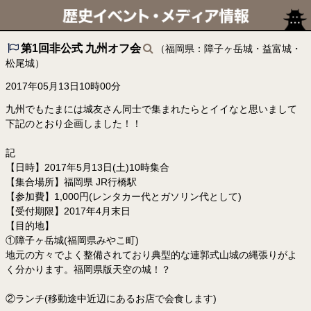
第1回非公式 九州オフ会
（福岡県：障子ヶ岳城・益富城・
松尾城）
2017年05月13日10時00分
九州でもたまには城友さん同士で集まれたらとイイなと思いまして
下記のとおり企画しました！！
記
【日時】2017年5月13日(土)10時集合
【集合場所】福岡県 JR行橋駅
【参加費】1,000円(レンタカー代とガソリン代として)
【受付期限】2017年4月末日
【目的地】
①障子ヶ岳城(福岡県みやこ町)
地元の方々でよく整備されており典型的な連郭式山城の縄張りがよ
く分かります。福岡県版天空の城！？
②ランチ(移動途中近辺にあるお店で会食します)