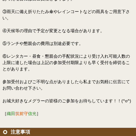
③雨天に備え折りたたみ傘やレインコートなどの雨具をご用意下さ
い。
④天候等の理由で予定が変更となる場合があります。
⑤ランチや懇親会の費用は別途必要です。
⑥レンタカー・昼食・懇親会の手配状況により受け入れ可能人数の
上限に達した場合は上記の参加受付期限よりも早く受付を締切るこ
とがあります。
参加受付およびご不明な点がありましたら私までお気軽に伝言にて
お問い合わせ下さい。
お城大好きなメグラーの皆様のご参加をお待ちしています！！(^o^)
［
織田
筑前守
信光
］
注意事項