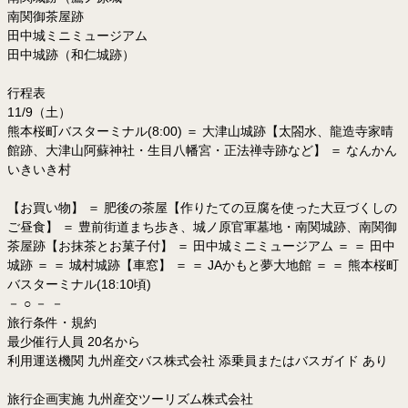
南関御茶屋跡
田中城ミニミュージアム
田中城跡（和仁城跡）
行程表
11/9（土）
熊本桜町バスターミナル(8:00) ＝ 大津山城跡【太閤水、龍造寺家晴
館跡、大津山阿蘇神社・生目八幡宮・正法禅寺跡など】 ＝ なんかん
いきいき村
【お買い物】 ＝ 肥後の茶屋【作りたての豆腐を使った大豆づくしの
ご昼食】 ＝ 豊前街道まち歩き、城ノ原官軍墓地・南関城跡、南関御
茶屋跡【お抹茶とお菓子付】 ＝ 田中城ミニミュージアム ＝ ＝ 田中
城跡 ＝ ＝ 城村城跡【車窓】 ＝ ＝ JAかもと夢大地館 ＝ ＝ 熊本桜町
バスターミナル(18:10頃)
－ ○ － －
旅行条件・規約
最少催行人員 20名から
利用運送機関 九州産交バス株式会社 添乗員またはバスガイド あり
旅行企画実施 九州産交ツーリズム株式会社