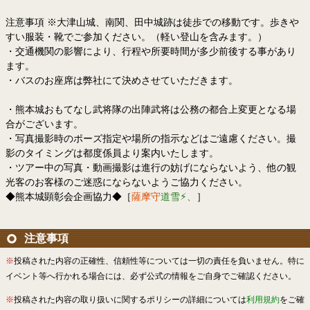
注意事項 ※大津山城、南関、田中城跡は徒歩での移動です。歩きや
すい服装・靴でご参加ください。（軽い登山を含みます。）
・交通機関の影響により、行程や所要時間が多少前後する事があり
ます。
・バスのお座席は弊社にて決めさせていただきます。
・熊本城おもてなし武将隊の出陣武将は公務の都合上変更となる場
合がございます。
・写真撮影時のポーズ指定や場所の指示などはご遠慮ください。撮
影のタイミングは都度係員より案内いたします。
・ツアー中の写真・動画撮影は進行の妨げにならないよう、他の観
光客のお客様のご迷惑にならないようご協力ください。
◆熊本城顕彰会企画協力◆［
薩摩守
道雪⚡︎、
］
注意事項
※
投稿された内容の正確性、信頼性等については一切の責任を負いません。特に
イベント等へ行かれる場合には、必ず公式の情報をご自身でご確認ください。
※
投稿された内容の取り扱いに関するポリシーの詳細については
利用規約
をご確