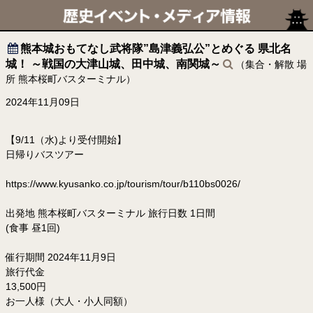
熊本城おもてなし武将隊”島津義弘公”とめぐる 県北名
城！ ～戦国の大津山城、田中城、南関城～
（集合・解散 場
所 熊本桜町バスターミナル）
2024年11月09日
【9/11（水)より受付開始】
日帰りバスツアー
https://www.kyusanko.co.jp/tourism/tour/b110bs0026/
出発地 熊本桜町バスターミナル 旅行日数 1日間
(食事 昼1回)
催行期間 2024年11月9日
旅行代金
13,500円
お一人様（大人・小人同額）