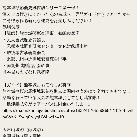
熊本城顕彰会史跡探訪シリーズ第一弾！
個人では行きにくかったあの名城へ！専門ガイド付きツアーだから
こそ得られる新たな発見をお楽しみください！
鶴嶋俊彦
【講師】熊本城顕彰会理事 鶴嶋俊彦氏
・元人吉城歴史館館長
・元熊本城調査研究センター文化財保護主幹
・肥後考古学会副会長
・北部九州中近世城郭研究会理事
・南九州城郭談話会幹事
熊本城おもてなし武将隊
【ガイド】熊本城おもてなし武将隊
熊本城や桜の馬場城彩苑を拠点に国内や海外にて全力でおもてなし
活動を行っている人気の熊本城おもてなし武将隊！
・島津義弘公がツアーバスに同乗いたします。
https://x.com/kumajyobushotai/status/1832417058996547819?t=wll
haWzKLSwIg0a-ygUWLw&s=19
大津山城跡（嶽城跡）
南関城跡（鷹ノ原城