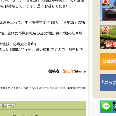
ました。新しく「青地城」の幟旗を作製し、広く草津
加をお待ちしています。是非お越しください。
の坂道を上って、すぐ右手で受付 (白い「青地城」の幟
車場、並びに小槻神社脇参道の地山(共有地)の駐車場
青地城」の幟旗が目印)
合のよい時間にどうぞ。 暑い時期ですので、熱中症予
投稿者：
近江守
Silvine
の責任を負いません。特にイベント等へ行かれる場合には、必ず公式の情報