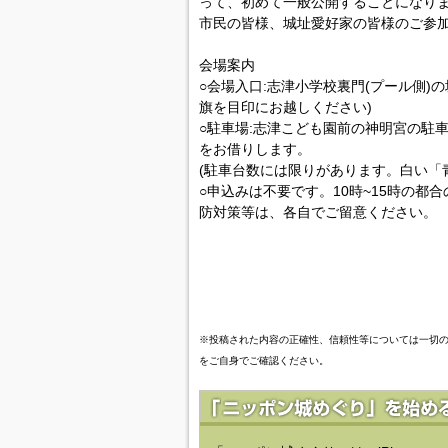
って、初めて一般公開することになり
市民の皆様、城址愛好家の皆様のご参
会場案内
○会場入口:志津小学校裏門(プール側)
旗を目印にお越しください)
○駐車場:志津こども園前の神明宮の駐
をお借りします。
(駐車台数には限りがあります。白い「
○申込みは不要です。10時~15時の都
防対策等は、各自でご留意ください。
※投稿された内容の正確性、信頼性等については一切
をご自身でご確認ください。