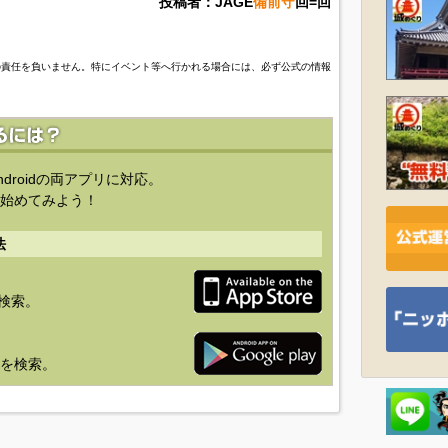
投稿者：JAGE
備前守
回=回
の責任を負いません。特にイベント等へ行かれる場合には、必ず公式の情報
ndroidの両アプリに対応。
始めてみよう！
法
を検索。
り」を検索。