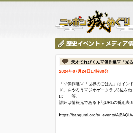
天才てれびくん▽傑作選▽「光
2024年07月24日17時30分
「▽傑作選▽「世界のごはん」はイン
ぎ」をやろう▽ジオゲークラブ3位をね
ぼ」」等。
詳細は情報元である下記URLの番組表.
https://bangumi.org/tv_events/AjBAQI