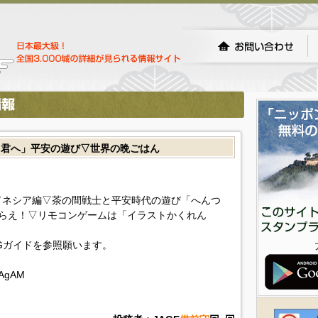
る君へ」平安の遊び▽世界の晩ごはん
ドネシア編▽茶の間戦士と平安時代の遊び「へんつ
らえ！▽リモコンゲームは「イラストかくれん
Gガイドを参照願います。
AAgAM