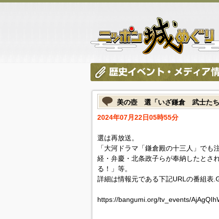
美の壺 選「いざ鎌倉 武士た
2024年07月22日05時55分
選は再放送。
「大河ドラマ「鎌倉殿の十三人」でも
経・弁慶・北条政子らが奉納したとさ
る！」等。
詳細は情報元である下記URLの番組表.
https://bangumi.org/tv_events/AjAgQ