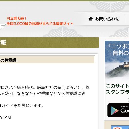
ちの美意識」
注目された鎌倉時代。厳島神社の鎧（よろい）、義
れる薙刀（なぎなた）や手箱などから美意識に迫
Gガイドを参照願います。
IhWEAM