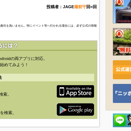
投稿者：JAGE
備前守
回=回
の責任を負いません。特にイベント等へ行かれる場合には、必ず公式の情報
ndroidの両アプリに対応。
始めてみよう！
法
を検索。
り」を検索。