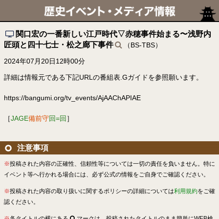
関口宏の一番新しい江戸時代▽赤穂事件始まる〜浅野内
匠頭と四十七士・松之廊下事件
（BS-TBS）
2024年07月20日12時00分
詳細は情報元である下記URLの番組表.Gガイドを参照願います。
https://bangumi.org/tv_events/AjAAChAPIAE
［
JAGE
備前守
回=回
］
注意事項
※
投稿された内容の正確性、信頼性等については一切の責任を負いません。特に
イベント等へ行かれる場合には、必ず公式の情報をご自身でご確認ください。
※
投稿された内容の取り扱いに関するポリシーの詳細については
利用規約
をご確
認ください。
※
各タイトルの横にある
マークは、投稿されたタイトルのまま簡単にWEB検