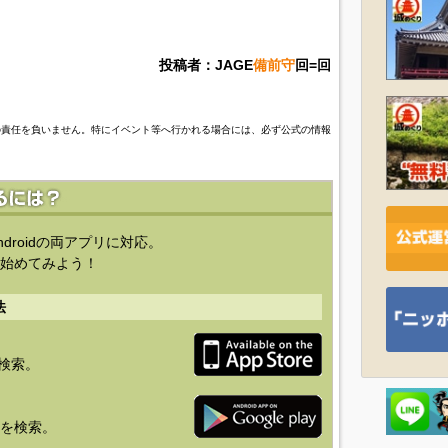
投稿者：JAGE
備前守
回=回
の責任を負いません。特にイベント等へ行かれる場合には、必ず公式の情報
ndroidの両アプリに対応。
始めてみよう！
法
を検索。
り」を検索。