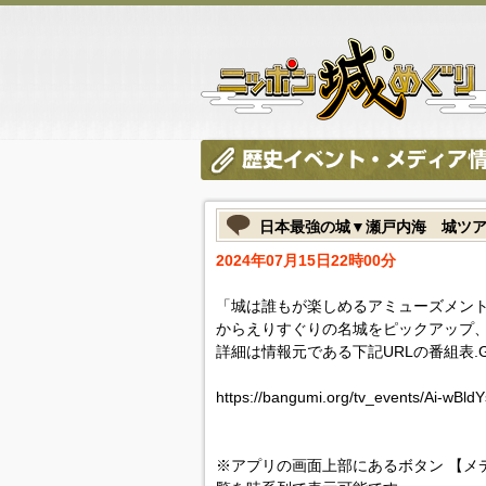
日本最強の城▼瀬戸内海 城ツ
2024年07月15日22時00分
「城は誰もが楽しめるアミューズメント
からえりすぐりの名城をピックアップ
詳細は情報元である下記URLの番組表.
https://bangumi.org/tv_events/Ai-wBld
※アプリの画面上部にあるボタン 【メ