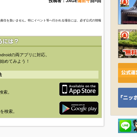
投稿者：JAGE
備前守
回=回
の責任を負いません。特にイベント等へ行かれる場合には、必ず公式の情報
ndroidの両アプリに対応。
始めてみよう！
法
を検索。
り」を検索。