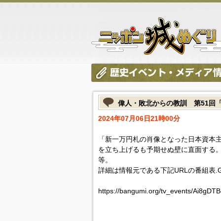
偉人・敗北からの教訓 第51回
2024年07月06日21時00分
「新一万円札の肖像となった日本資本
を立ち上げるも予期せぬ壁に直面する
等。
詳細は情報元である下記URLの番組表.
https://bangumi.org/tv_events/Ai8gDT