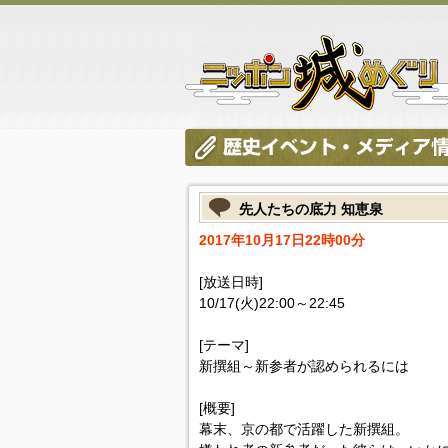
先人たちの底力 知恵泉
2017年10月17日22時00分
[放送日時]
10/17(火)22:00～22:45
[テーマ]
新撰組～新参者が認められるには
[概要]
幕末、京の都で活躍した新撰組。