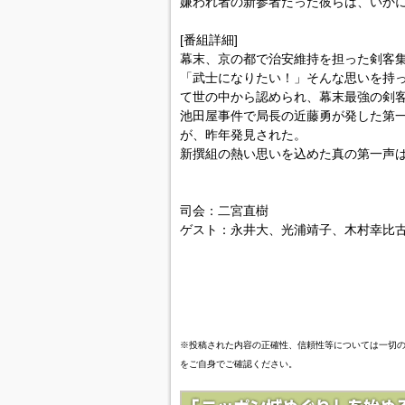
嫌われ者の新参者だった彼らは、いか
[番組詳細]
幕末、京の都で治安維持を担った剣客集
「武士になりたい！」そんな思いを持
て世の中から認められ、幕末最強の剣
池田屋事件で局長の近藤勇が発した第
が、昨年発見された。
新撰組の熱い思いを込めた真の第一声
司会：二宮直樹
ゲスト：永井大、光浦靖子、木村幸比古
※投稿された内容の正確性、信頼性等については一切
をご自身でご確認ください。