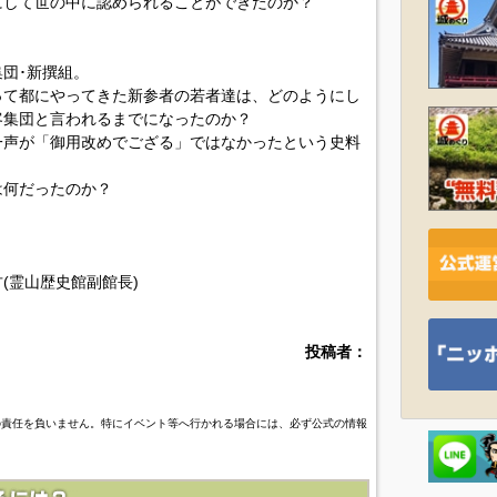
にして世の中に認められることができたのか？
団･新撰組。
って都にやってきた新参者の若者達は、どのようにし
客集団と言われるまでになったのか？
一声が「御用改めでござる」ではなかったという史料
は何だったのか？
(霊山歴史館副館長)
投稿者：
の責任を負いません。特にイベント等へ行かれる場合には、必ず公式の情報