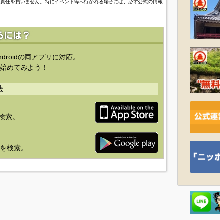
の責任を負いません。特にイベント等へ行かれる場合には、必ず公式の情報
ndroidの両アプリに対応。
始めてみよう！
法
を検索。
り」を検索。