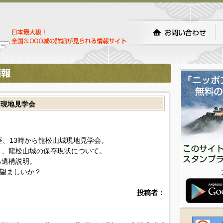
＆現地見学会
座、13時から龍松山城現地見学会。
と、龍松山城の保存現状について。
る遺構説明。
が望ましいか？
投稿者：