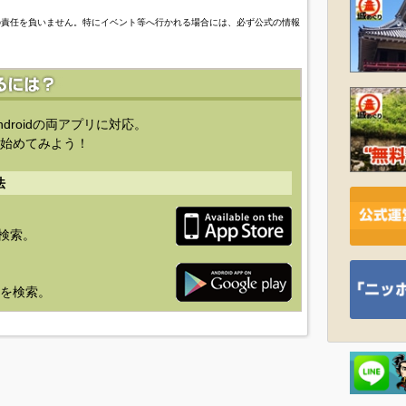
の責任を負いません。特にイベント等へ行かれる場合には、必ず公式の情報
ndroidの両アプリに対応。
始めてみよう！
法
を検索。
り」を検索。