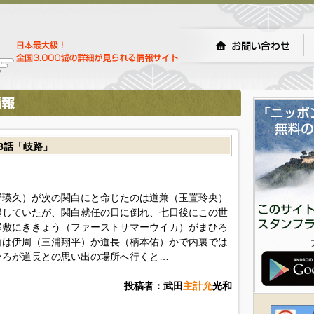
8話「岐路」
野瑛久）が次の関白にと命じたのは道兼（玉置玲央）
起していたが、関白就任の日に倒れ、七日後にこの世
屋敷にききょう（ファーストサマーウイカ）がまひろ
白は伊周（三浦翔平）か道長（柄本佑）かで内裏では
ひろが道長との思い出の場所へ行くと…
投稿者：武田
主計允
光和