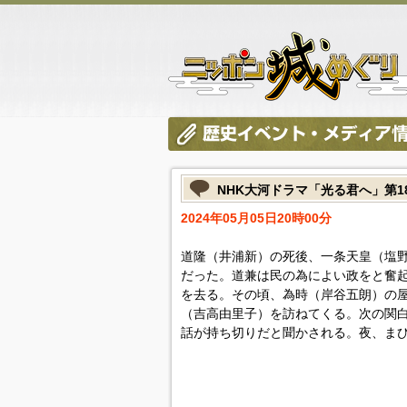
NHK大河ドラマ「光る君へ」第1
2024年05月05日20時00分
道隆（井浦新）の死後、一条天皇（塩
だった。道兼は民の為によい政をと奮
を去る。その頃、為時（岸谷五朗）の
（吉高由里子）を訪ねてくる。次の関
話が持ち切りだと聞かされる。夜、ま