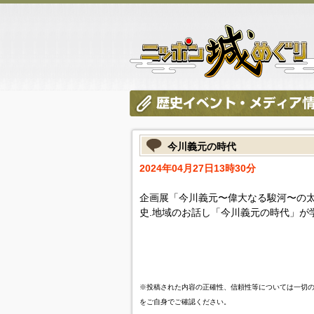
今川義元の時代
2024年04月27日13時30分
企画展「今川義元〜偉大なる駿河〜の
史.地域のお話し「今川義元の時代」が
※投稿された内容の正確性、信頼性等については一切
をご自身でご確認ください。