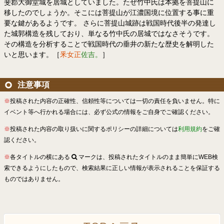
斐郡大御堂城を居城としていました。たぜ竹中氏は本拠を菩提山に
移したのでしょうか。そこには菩提山が江濃国境に位置する事に重
要な鍵があるようです。 さらに菩提山城跡は戦国時代後半の発達し
た城郭構造を残しており、単なる竹中氏の居城ではなさそうです。
その構造を分析することで戦国時代の垂井の新たな歴史を解明した
いと思います。［
釆女正
佐吉。
］
注意事項
※
投稿された内容の正確性、信頼性等については一切の責任を負いません。特に
イベント等へ行かれる場合には、必ず公式の情報をご自身でご確認ください。
※
投稿された内容の取り扱いに関するポリシーの詳細については
利用規約
をご確
認ください。
※
各タイトルの横にある
マークは、投稿されたタイトルのまま簡単にWEB検
索できるようにしたもので、検索結果に正しい情報が表示されることを保証する
ものではありません。