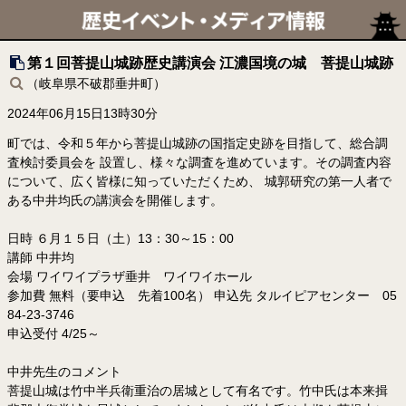
第１回菩提山城跡歴史講演会 江濃国境の城 菩提山城跡
（岐阜県不破郡垂井町）
2024年06月15日13時30分
町では、令和５年から菩提山城跡の国指定史跡を目指して、総合調
査検討委員会を 設置し、様々な調査を進めています。その調査内容
について、広く皆様に知っていただくため、 城郭研究の第一人者で
ある中井均氏の講演会を開催します。
日時 ６月１５日（土）13：30～15：00
講師 中井均
会場 ワイワイプラザ垂井 ワイワイホール
参加費 無料（要申込 先着100名） 申込先 タルイピアセンター 05
84-23-3746
申込受付 4/25～
中井先生のコメント
菩提山城は竹中半兵衛重治の居城として有名です。竹中氏は本来揖