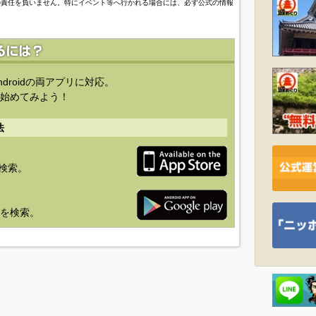
の責任を負いません。特にイベント等へ行かれる場合には、必ず公式の情報
ndroidの両アプリに対応。
始めてみよう！
法
を検索。
り」を検索。