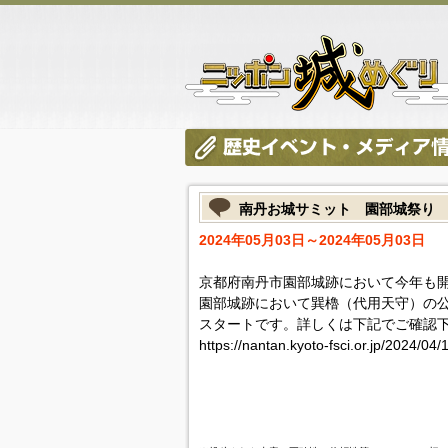
南丹お城サミット 園部城祭り
2024年05月03日～2024年05月03日
京都府南丹市園部城跡において今年も
園部城跡において巽櫓（代用天守）の公
スタートです。詳しくは下記でご確認
https://nantan.kyoto-fsci.or.jp/2024/04