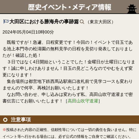
大田区における勝海舟の事跡篇
（東京大田区）
2024年05月04日10時00分
既報ですが！急遽、日程変更です！今回の！イベントで目玉であ
る池上本門寺の松濤園の無料見学の日程を見切り発表しておりまし
たが！確認した処！
３日ではなく4日開始ということでした！金曜日が土曜日になりま
す！誠に申しわけありません！目玉の見どころなのでやむをえず変
更になります！
集合場所は都営地下鉄西馬込駅南口改札前で見学コ━スも変わり
ませんので何卒、再検討お願いいたします！
なお問い合わせ、申し込みは変わらず私、高田山吹守道灌まで密
書伝言にてお願いいたします！［
高田山吹守道灌
］
注意事項
※
投稿された内容の正確性、信頼性等については一切の責任を負いません。特に
イベント等へ行かれる場合には、必ず公式の情報をご自身でご確認ください。