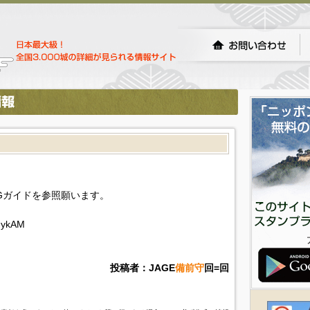
Gガイドを参照願います。
AIykAM
投稿者：JAGE
備前守
回=回