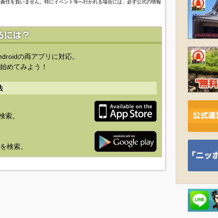
の責任を負いません。特にイベント等へ行かれる場合には、必ず公式の情報
ndroidの両アプリに対応。
始めてみよう！
法
を検索。
り」を検索。