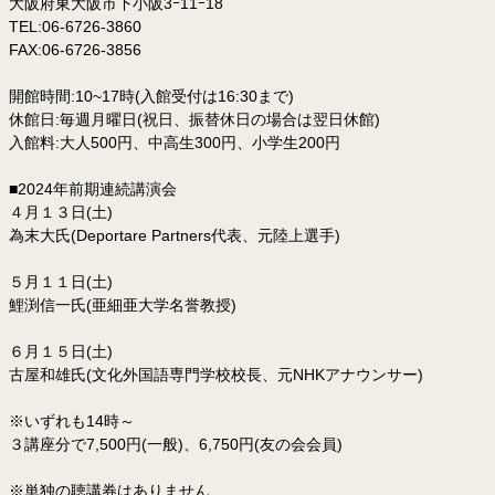
大阪府東大阪市下小阪3ｰ11ｰ18
TEL:06-6726-3860
FAX:06-6726-3856
開館時間:10~17時(入館受付は16:30まで)
休館日:毎週月曜日(祝日、振替休日の場合は翌日休館)
入館料:大人500円、中高生300円、小学生200円
■2024年前期連続講演会
４月１３日(土)
為末大氏(Deportare Partners代表、元陸上選手)
５月１１日(土)
鯉渕信一氏(亜細亜大学名誉教授)
６月１５日(土)
古屋和雄氏(文化外国語専門学校校長、元NHKアナウンサー)
※いずれも14時～
３講座分で7,500円(一般)、6,750円(友の会会員)
※単独の聴講券はありません