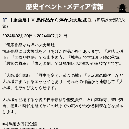
【企画展】司馬作品から浮かぶ大坂城
（司馬遼太郎記念
館）
2024年02月20日～2024年07月21日
「司馬作品から浮かぶ大坂城」
司馬作品には大坂城をとりあげた作品が多くあります。『尻啖え孫
市』『国盗り物語』で石山本願寺、『城塞』で大坂夏ノ陣の落城、
『最後の将軍』『燃えよ剣』では鳥羽伏見の戦いの前後などです。
「大阪城公園駅」「歴史を変えた黄金の城」「大坂城の時代」など
大坂城にまつわるエッセイもあり、それらの作品から連想して「大
坂城」を浮かびあがらせます。
大坂城が登場する小説の自筆原稿や歴史資料、石山本願寺、豊臣秀
吉、徳川の時代を経て昭和の城までの流れがわかる図表などを展示
します。
■司馬遼太郎記念館