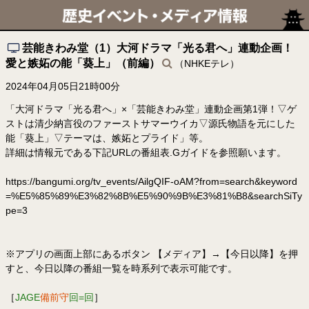
芸能きわみ堂（1）大河ドラマ「光る君へ」連動企画！
愛と嫉妬の能「葵上」（前編）
（NHKEテレ）
2024年04月05日21時00分
「大河ドラマ「光る君へ」×「芸能きわみ堂」連動企画第1弾！▽ゲ
ストは清少納言役のファーストサマーウイカ▽源氏物語を元にした
能「葵上」▽テーマは、嫉妬とプライド」等。
詳細は情報元である下記URLの番組表.Gガイドを参照願います。
https://bangumi.org/tv_events/AilgQIF-oAM?from=search&keyword
=%E5%85%89%E3%82%8B%E5%90%9B%E3%81%B8&searchSiTy
pe=3
※アプリの画面上部にあるボタン 【メディア】→【今日以降】を押
すと、今日以降の番組一覧を時系列で表示可能です。
［
JAGE
備前守
回=回
］