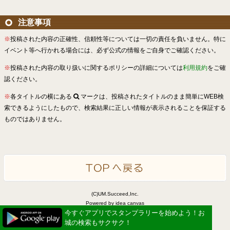
注意事項
※
投稿された内容の正確性、信頼性等については一切の責任を負いません。特に
イベント等へ行かれる場合には、必ず公式の情報をご自身でご確認ください。
※
投稿された内容の取り扱いに関するポリシーの詳細については
利用規約
をご確
認ください。
※
各タイトルの横にある
マークは、投稿されたタイトルのまま簡単にWEB検
索できるようにしたもので、検索結果に正しい情報が表示されることを保証する
ものではありません。
(C)UM.Succeed,Inc.
Powered by idea canvas
今すぐアプリでスタンプラリーを始めよう！お
城の検索もサクサク！