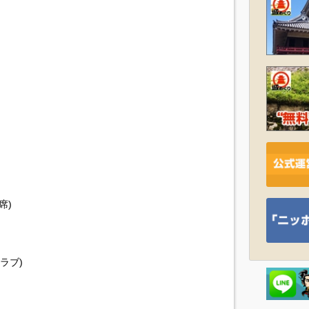
席)
ラブ)