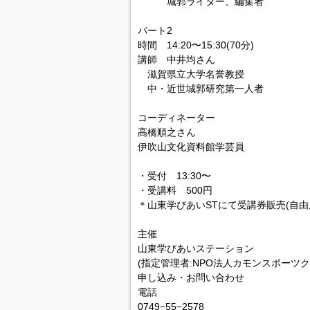
城郭ライター、編集者
パート2
時間 14:20〜15:30(70分)
講師 中井均さん
滋賀県立大学名誉教授
中・近世城郭研究第一人者
コーディネーター
高橋順之さん
伊吹山文化資料館学芸員
・受付 13:30〜
・受講料 500円
＊山東学びあいSTにて受講券販売(自由
主催
山東学びあいステーション
(指定管理者:NPO法人カモンスポーツク
申し込み・お問い合わせ
電話
0749−55−2578