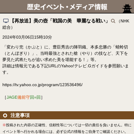
【再放送】美の壺「戦国の美 華麗なる戦い」
（NHK
総合）
2024年03月06日15時10分
「変わり兜（かぶと）に、豊臣秀吉の陣羽織、本多忠勝の「蜻蛉切
（とんぼぎり）」、当時最強とされた槍（やり）の技など、天下を
夢見た武将たちが追い求めた美を堪能する！」等。
詳細は情報元である下記URLのYahoo!テレビ.Gガイドを参照願いま
す。
https://tv.yahoo.co.jp/program/123536496/
［
JAGE
備前守
回=回
］
注意事項
※
投稿された内容の正確性、信頼性等については一切の責任を負いません。特に
イベント等へ行かれる場合には、必ず公式の情報をご自身でご確認ください。