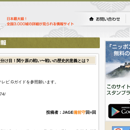
下分け目！関ケ原の戦い〜戦いの歴史的意義とは？
!テレビ.Gガイドを参照願います。
74/
投稿者：JAGE
備前守
回=回