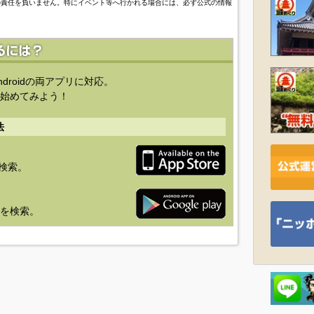
の責任を負いません。特にイベント等へ行かれる場合には、必ず公式の情報
ndroidの両アプリに対応。
始めてみよう！
法
を検索。
り」を検索。